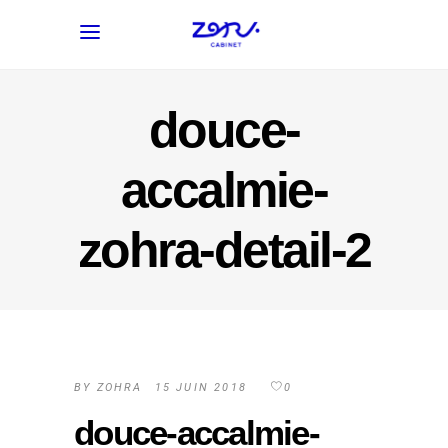
douce-
accalmie-
zohra-detail-2
BY
ZOHRA
15 JUIN 2018
0
douce-accalmie-