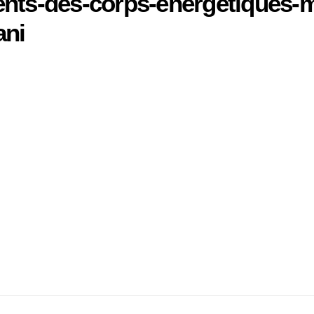
nts-des-corps-energetiques-m
ani