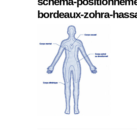
schema-positionneme
bordeaux-zohra-hass