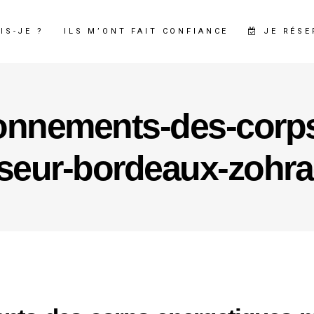
JE RÉSE
IS-JE ?
ILS M’ONT FAIT CONFIANCE
onnements-des-corps
seur-bordeaux-zohra