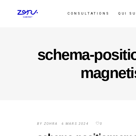
CONSULTATIONS
QUI SU
schema-positi
magneti
BY
ZOHRA
6 MARS 2024
0