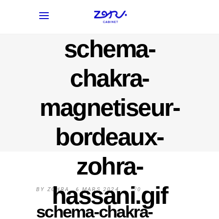
schema-
chakra-
magnetiseur-
bordeaux-
zohra-
hassani.gif
BY
ZOHRA
6 MARS 2024
0
schema-chakra-