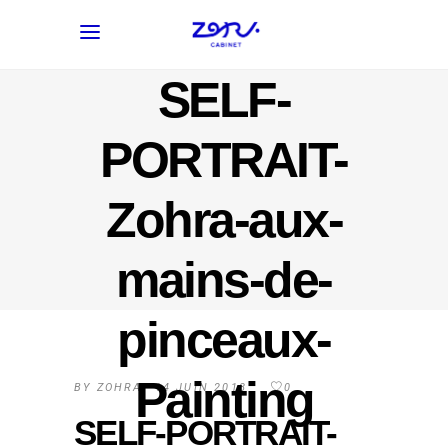
SELF-
PORTRAIT-
Zohra-aux-
mains-de-
pinceaux-
Painting
BY
ZOHRA
14 JUIN 2018
0
SELF-PORTRAIT-