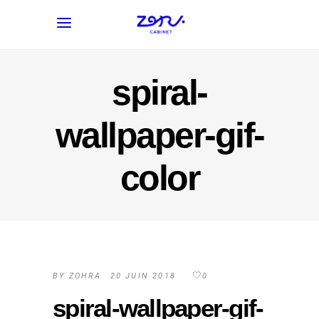
spiral-
wallpaper-gif-
color
BY
ZOHRA
20 JUIN 2018
0
spiral-wallpaper-gif-